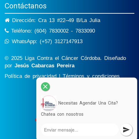
Contáctanos
Dirección: Cra 13 #22–49 B/La Julia
Teléfono: (604) 7830002 - 7833090
WhatsApp: (+57) 3127147913
© 2025 Liga Contra el Cáncer Córdoba. Diseñado
por
Jesús Cabarcas Pereira
Política de privacidad
|
Términos y condiciones
close
Necesitas Agendar Una Cita?
Chatea con nosotros
send